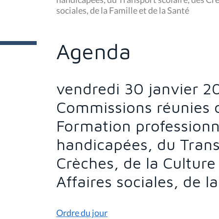
ê
sociales, de la Famille et de la Santé
t
e
s
i
c
Agenda
i
:
vendredi 30 janvier 2
Commissions réunies d
Formation professionn
handicapées, du Trans
Crèches, de la Culture
Affaires sociales, de l
Ordre du jour