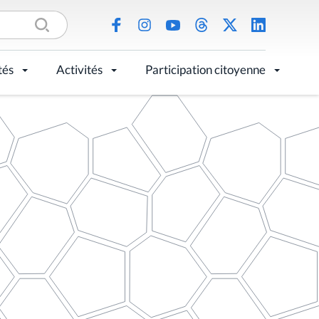
tés
Activités
Participation citoyenne