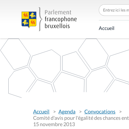
C
h
e
r
c
Accueil
h
e
r
p
a
r
V
Accueil
Agenda
Convocations
o
u
Comité d'avis pour l'égalité des chances en
s
15 novembre 2013
ê