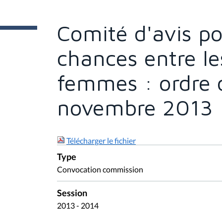
t
e
s
Comité d'avis po
i
c
i
chances entre l
:
femmes : ordre 
novembre 2013
Télécharger le fichier
Type
Convocation commission
Session
2013 - 2014