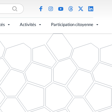
tés
Activités
Participation citoyenne