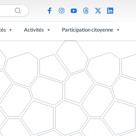
tés
Activités
Participation citoyenne