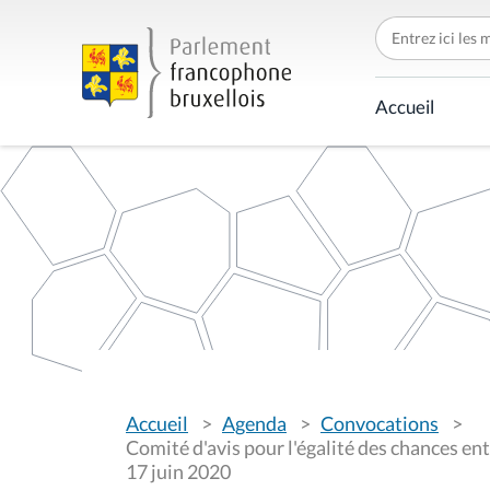
C
h
e
r
c
Accueil
h
e
r
p
a
r
V
Accueil
Agenda
Convocations
o
u
Comité d'avis pour l'égalité des chances en
s
17 juin 2020
ê