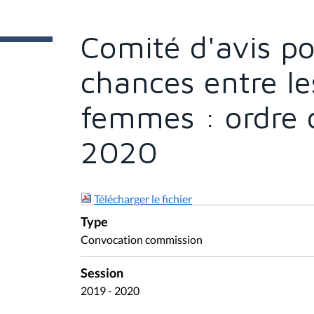
t
e
s
Comité d'avis po
i
c
i
chances entre l
:
femmes : ordre d
2020
Télécharger le fichier
Type
Convocation commission
Session
2019 - 2020