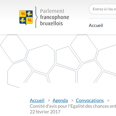
C
h
e
r
c
Accueil
h
e
r
p
a
r
V
Accueil
Agenda
Convocations
o
u
Comité d'avis pour l'Egalité des chances en
s
22 février 2017
ê