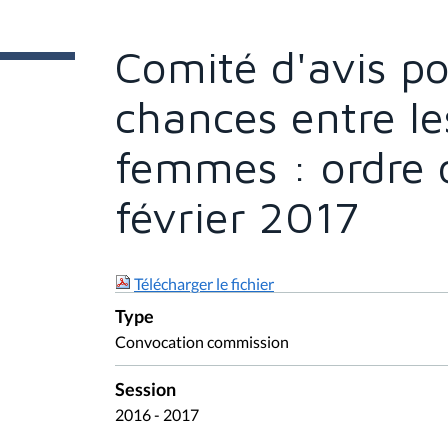
t
e
s
Comité d'avis po
i
c
i
chances entre l
:
femmes : ordre 
février 2017
Télécharger le fichier
Type
Convocation commission
Session
2016 - 2017