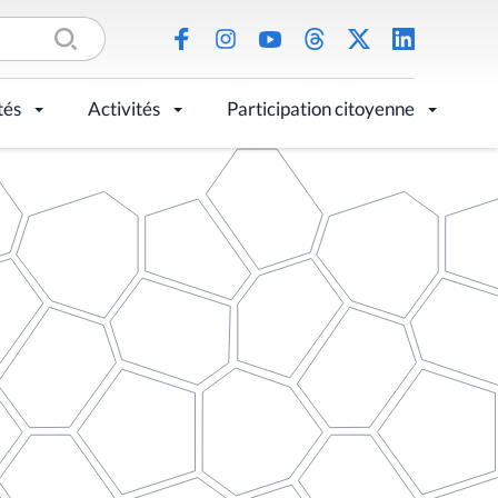
tés
Activités
Participation citoyenne