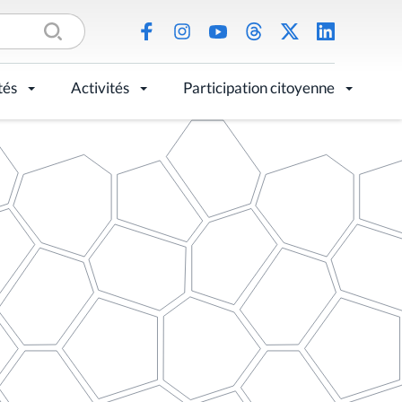
tés
Activités
Participation citoyenne