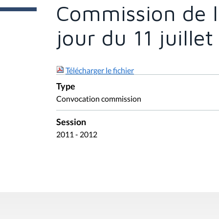
e
Commission de l
s
i
c
jour du 11 juille
i
:
Télécharger le fichier
Type
Convocation commission
Session
2011 - 2012