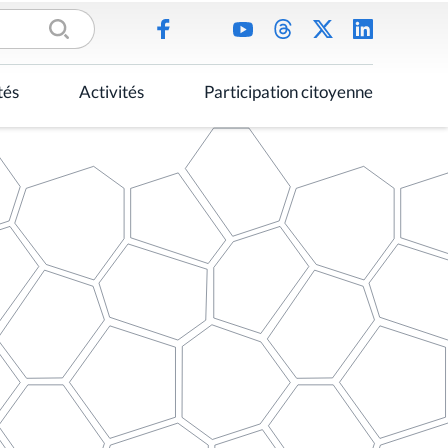
tés
Activités
Participation citoyenne