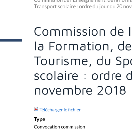
Commission de l
i
c
i
la Formation, de
:
Tourisme, du Spo
scolaire : ordre
novembre 2018
Télécharger le fichier
Type
Convocation commission
Session
2018 - 2019