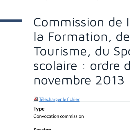
t
e
s
Commission de l
i
c
i
la Formation, de
:
Tourisme, du Spo
scolaire : ordre 
novembre 2013
Télécharger le fichier
Type
Convocation commission
Session