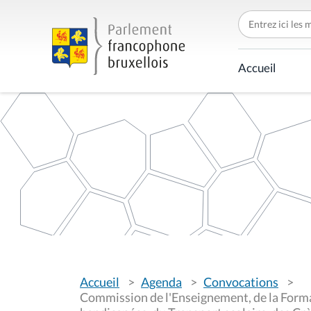
C
h
e
r
c
Accueil
h
e
r
p
a
r
V
Accueil
Agenda
Convocations
o
u
Commission de l'Enseignement, de la Forma
s