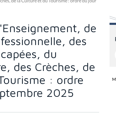
ches, de la Culture et du Tourisme : ordre du jour
'Enseignement, de
fessionnelle, des
capées, du
re, des Crèches, de
 Tourisme : ordre
Mi
eptembre 2025