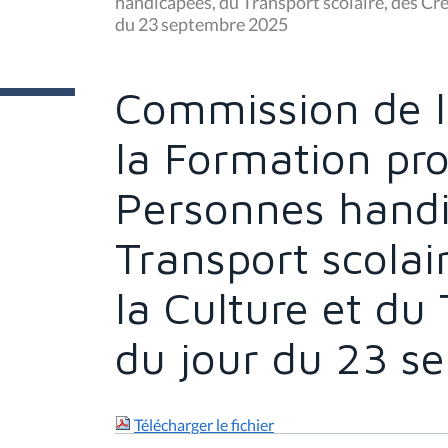
handicapées, du Transport scolaire, des Crè
ê
du 23 septembre 2025
t
e
s
i
c
Commission de l
i
:
la Formation pro
Personnes handi
Transport scolai
la Culture et du
du jour du 23 s
Télécharger le fichier