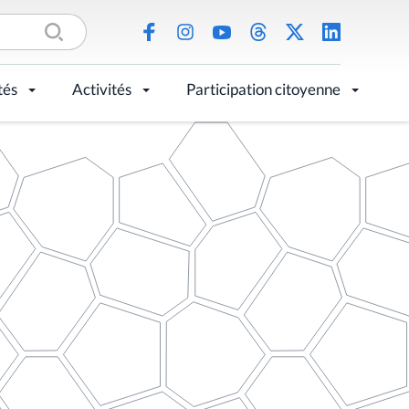
tés
Activités
Participation citoyenne