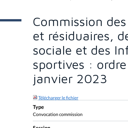
t
e
s
Commission des 
i
c
i
et résiduaires, 
:
sociale et des In
sportives : ordre
janvier 2023
Télécharger le fichier
Type
Convocation commission
Session