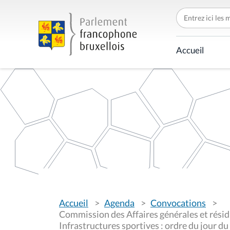
C
h
e
r
c
Accueil
h
e
r
p
a
r
V
Accueil
Agenda
Convocations
o
u
Commission des Affaires générales et résidu
s
Infrastructures sportives : ordre du jour du
ê