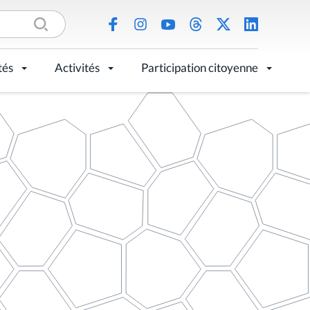
tés
Activités
Participation citoyenne