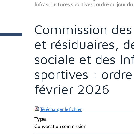
s
Infrastructures sportives : ordre du jour du
ê
t
e
s
Commission des 
i
c
i
et résiduaires, 
:
sociale et des In
sportives : ordr
février 2026
Télécharger le fichier
Type
Convocation commission