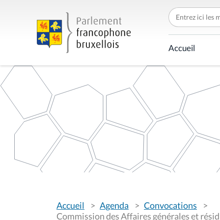
C
h
e
r
c
Accueil
h
e
r
p
a
r
V
Accueil
Agenda
Convocations
o
u
Commission des Affaires générales et résidu