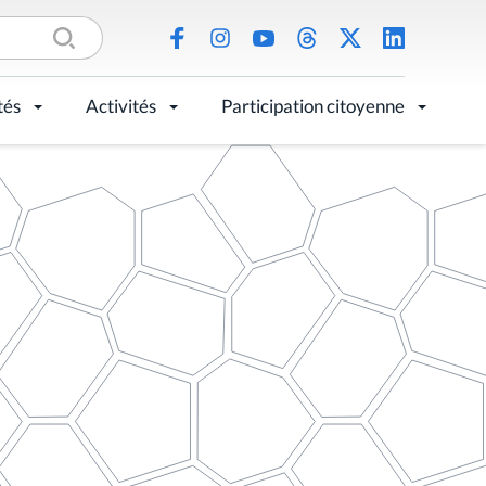
tés
Activités
Participation citoyenne