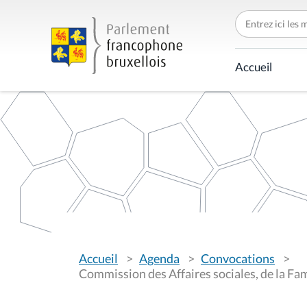
C
h
e
r
c
Accueil
h
e
r
p
a
r
V
Accueil
Agenda
Convocations
o
u
Commission des Affaires sociales, de la Fami
s
ê
t