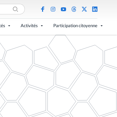
tés
Activités
Participation citoyenne