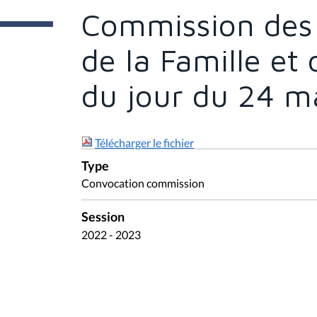
e
Commission des A
s
i
c
de la Famille et 
i
:
du jour du 24 m
Télécharger le fichier
Type
Convocation commission
Session
2022 - 2023