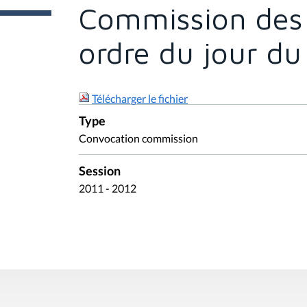
e
Commission des A
s
i
c
ordre du jour d
i
:
Télécharger le fichier
Type
Convocation commission
Session
2011 - 2012