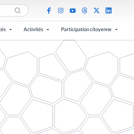
tés
Activités
Participation citoyenne