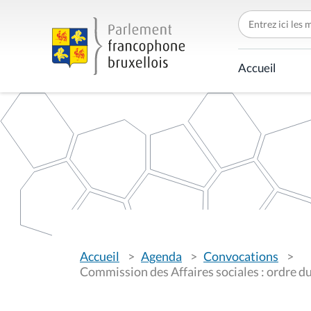
C
h
e
r
c
Accueil
h
e
r
p
a
r
V
Accueil
Agenda
Convocations
o
u
Commission des Affaires sociales : ordre d
s
ê
t