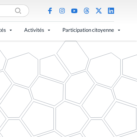
tés
Activités
Participation citoyenne