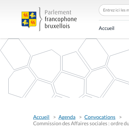
C
h
e
r
c
Accueil
h
e
r
p
a
r
V
Accueil
Agenda
Convocations
o
u
Commission des Affaires sociales : ordre 
s