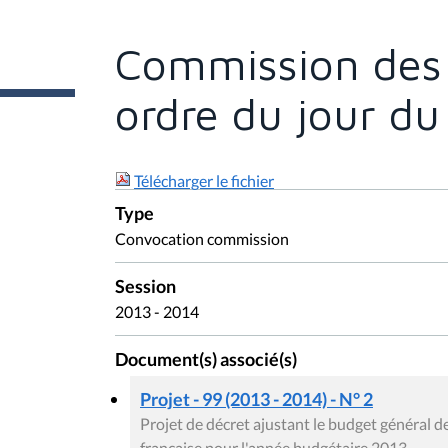
ê
t
e
Commission des A
s
i
c
ordre du jour d
i
:
Télécharger le fichier
Type
Convocation commission
Session
2013 - 2014
Document(s) associé(s)
Projet - 99 (2013 - 2014) - N° 2
Projet de décret ajustant le budget général
française pour l'année budgétaire 2013