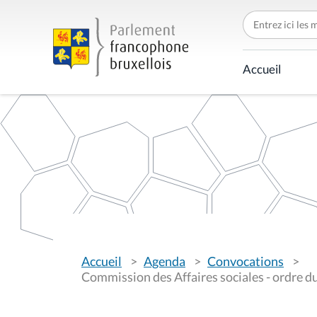
C
h
e
r
c
Accueil
h
e
r
p
a
r
V
Accueil
Agenda
Convocations
o
u
Commission des Affaires sociales - ordre du
s
ê
t