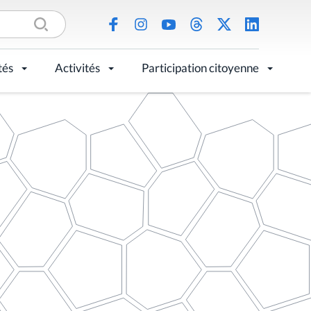
tés
Activités
Participation citoyenne