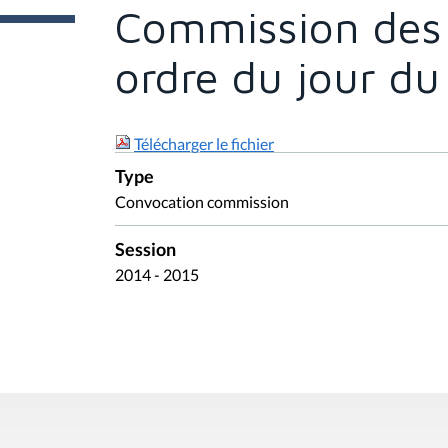
e
Commission des A
s
i
c
ordre du jour du
i
:
Télécharger le fichier
Type
Convocation commission
Session
2014 - 2015