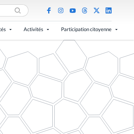
tés
Activités
Participation citoyenne