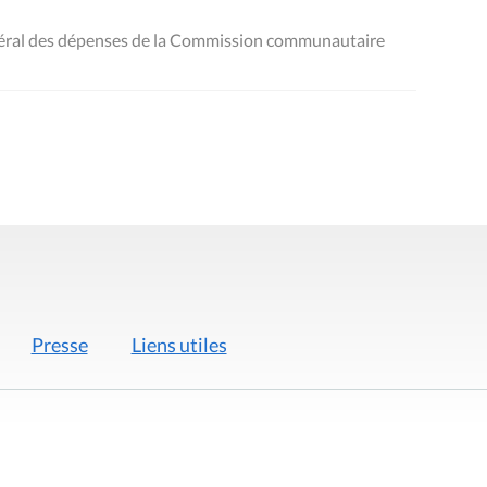
néral des dépenses de la Commission communautaire
Presse
Liens utiles
 légales
Politique de données
Déclaration d'acces