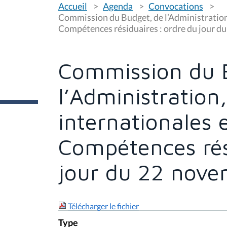
Accueil
Agenda
Convocations
o
u
Commission du Budget, de l’Administration,
s
Compétences résiduaires : ordre du jour 
ê
t
e
s
Commission du 
i
c
i
l’Administration
:
internationales 
Compétences rés
jour du 22 nov
Télécharger le fichier
Type