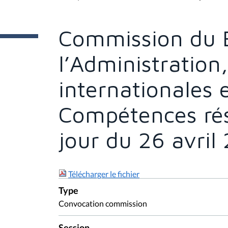
t
e
s
Commission du 
i
c
i
l’Administration
:
internationales 
Compétences rés
jour du 26 avril
Télécharger le fichier
Type
Convocation commission
Session