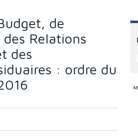
Budget, de
, des Relations
et des
iduaires : ordre du
 2016
Mi