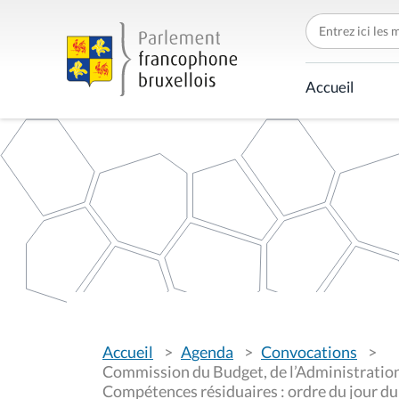
C
h
e
r
c
Accueil
h
e
r
p
a
r
V
Accueil
Agenda
Convocations
o
u
Commission du Budget, de l’Administration,
s
Compétences résiduaires : ordre du jour du
ê