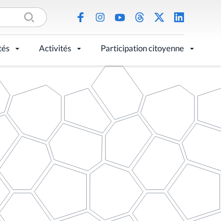
tés
Activités
Participation citoyenne