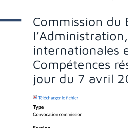
t
e
s
Commission du 
i
c
i
l’Administration
:
internationales 
Compétences rés
jour du 7 avril 
Télécharger le fichier
Type
Convocation commission
Session