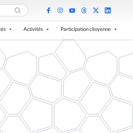
tés
Activités
Participation citoyenne