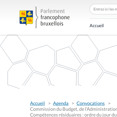
C
h
e
r
c
Accueil
h
e
r
p
a
r
V
Accueil
Agenda
Convocations
o
u
Commission du Budget, de l’Administration,
s
Compétences résiduaires : ordre du jour du
ê