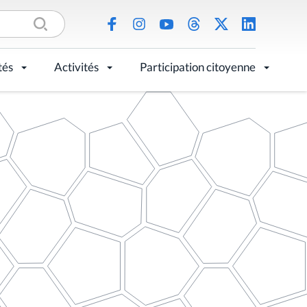
tés
Activités
Participation citoyenne