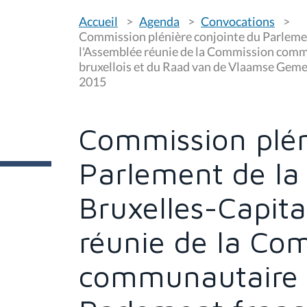
V
Accueil
Agenda
Convocations
o
u
Commission plénière conjointe du Parlemen
s
l'Assemblée réunie de la Commission com
ê
bruxellois et du Raad van de Vlaamse Geme
t
e
2015
s
i
c
i
Commission plén
:
Parlement de la
Bruxelles-Capita
réunie de la Co
communautaire