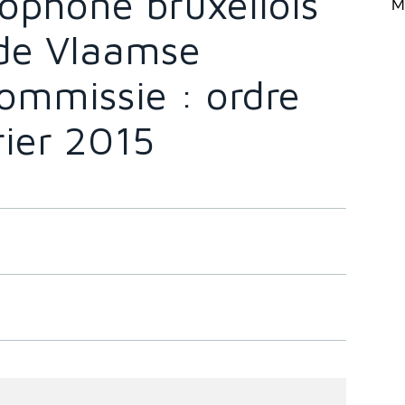
ophone bruxellois
Mi
de Vlaamse
mmissie : ordre
rier 2015