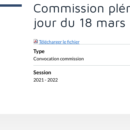
e
Commission plén
s
i
c
jour du 18 mars
i
:
Télécharger le fichier
Type
Convocation commission
Session
2021 - 2022