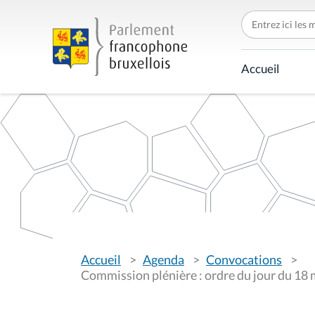
C
h
e
r
c
Accueil
h
e
r
p
a
r
V
Accueil
Agenda
Convocations
o
u
Commission plénière : ordre du jour du 18
s
ê
t