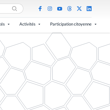
tés
Activités
Participation citoyenne