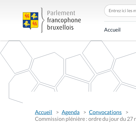
C
h
e
r
c
Accueil
h
e
r
p
a
r
V
Accueil
Agenda
Convocations
o
u
Commission plénière : ordre du jour du 2
s
ê
t