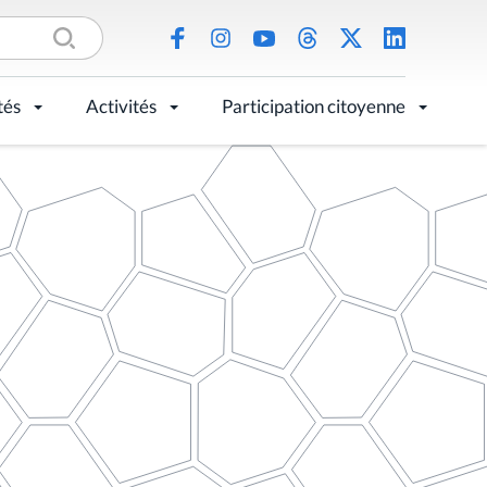
tés
Activités
Participation citoyenne