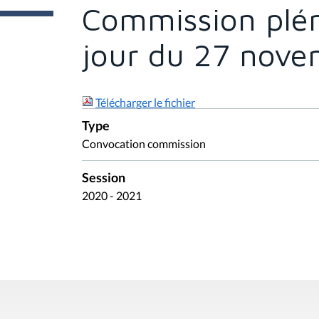
e
Commission plén
s
i
c
jour du 27 nov
i
:
Télécharger le fichier
Type
Convocation commission
Session
2020 - 2021