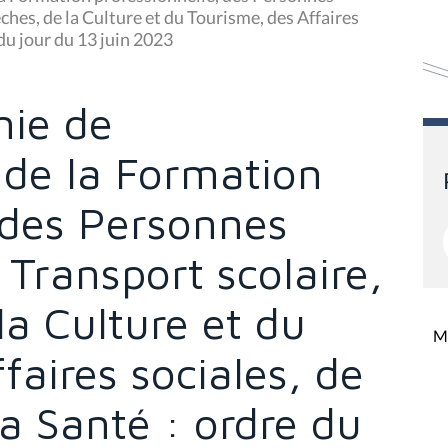
ches, de la Culture et du Tourisme, des Affaires
 du jour du 13 juin 2023
nie de
 de la Formation
 des Personnes
Transport scolaire,
la Culture et du
Mi
faires sociales, de
la Santé : ordre du