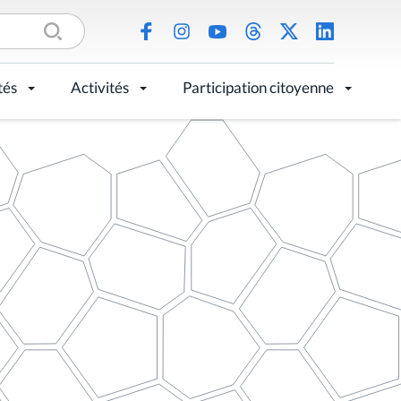
tés
Activités
Participation citoyenne