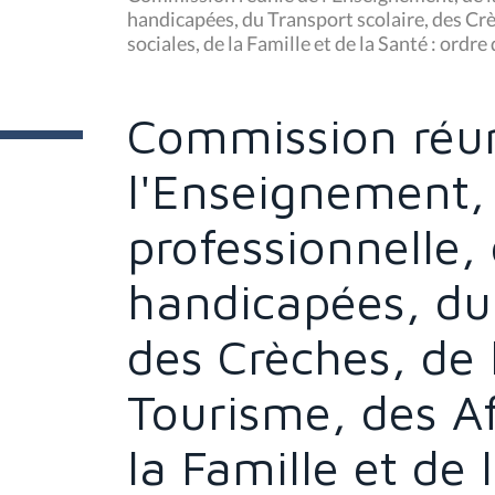
s
handicapées, du Transport scolaire, des Crè
ê
sociales, de la Famille et de la Santé : ordre
t
e
s
i
c
Commission réu
i
:
l'Enseignement,
professionnelle,
handicapées, du 
des Crèches, de 
Tourisme, des Af
la Famille et de 