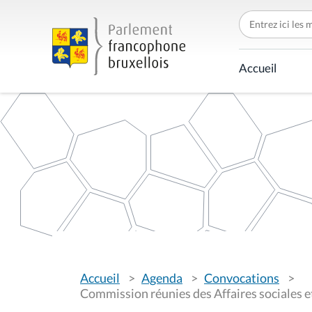
C
h
e
r
c
Accueil
h
e
r
p
a
r
V
Accueil
Agenda
Convocations
o
u
Commission réunies des Affaires sociales et 
s