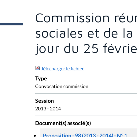
ê
t
e
Commission réun
s
i
c
sociales et de la
i
:
jour du 25 févri
Télécharger le fichier
Type
Convocation commission
Session
2013 - 2014
Document(s) associé(s)
Proposition - 98 (2013 - 2014) - N° 1