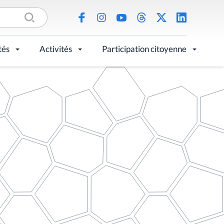
tés
Activités
Participation citoyenne