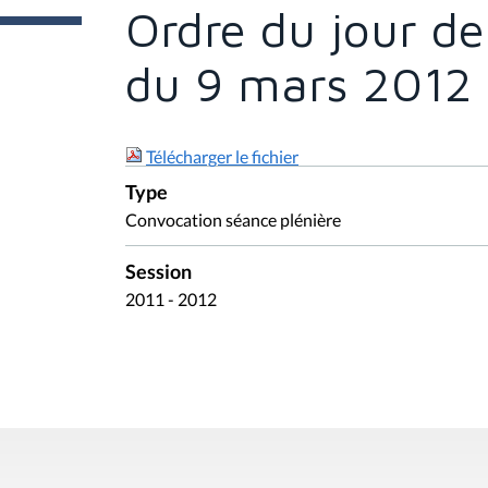
e
Ordre du jour de
s
i
c
du 9 mars 2012
i
:
Télécharger le fichier
Type
Convocation séance plénière
Session
2011 - 2012