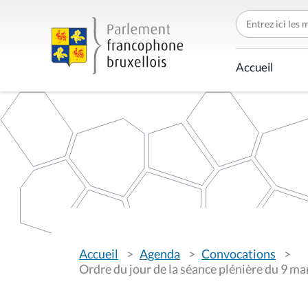
C
h
e
r
c
Accueil
h
e
r
p
a
r
V
Accueil
Agenda
Convocations
o
u
Ordre du jour de la séance plénière du 9 m
s
ê
t