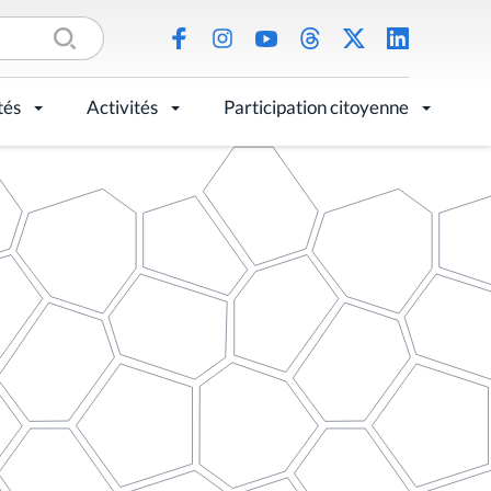
tés
Activités
Participation citoyenne