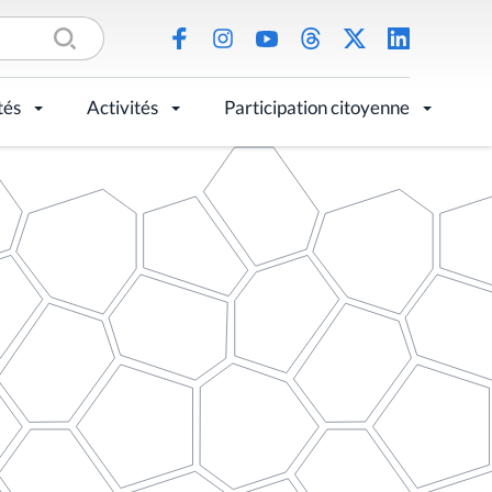
tés
Activités
Participation citoyenne