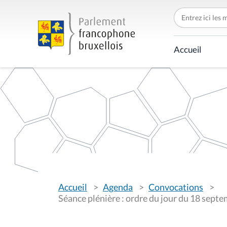
C
h
e
r
c
Accueil
h
e
r
p
a
r
V
Accueil
Agenda
Convocations
o
u
Séance plénière : ordre du jour du 18 sept
s
ê
t