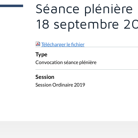
e
Séance plénière 
s
i
c
18 septembre 2
i
:
Télécharger le fichier
Type
Convocation séance plénière
Session
Session Ordinaire 2019