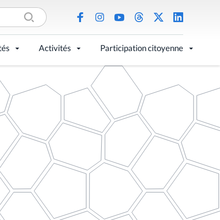
tés
Activités
Participation citoyenne