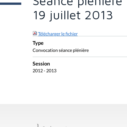
Séance plénière 
e
s
i
19 juillet 2013
c
i
:
Télécharger le fichier
Type
Convocation séance plénière
Session
2012 - 2013