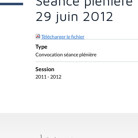
Séance plénière 
e
s
i
29 juin 2012
c
i
:
Télécharger le fichier
Type
Convocation séance plénière
Session
2011 - 2012