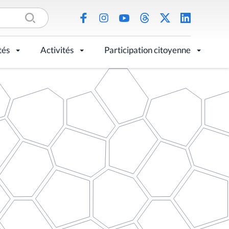
tés
Activités
Participation citoyenne