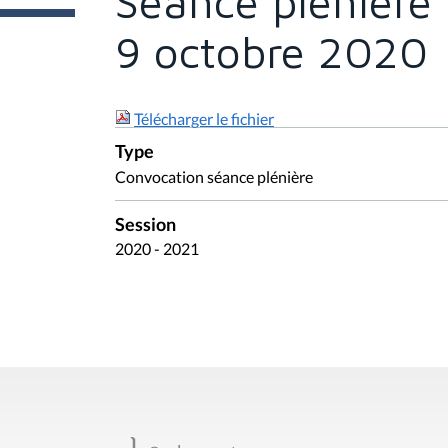
Séance plénière 
e
s
i
9 octobre 2020
c
i
:
Télécharger le fichier
Type
Convocation séance plénière
Session
2020 - 2021