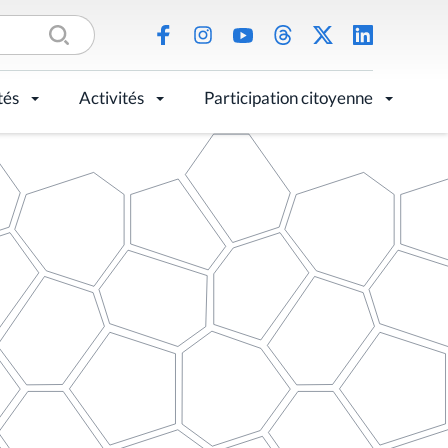
tés
Activités
Participation citoyenne