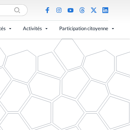
tés
Activités
Participation citoyenne