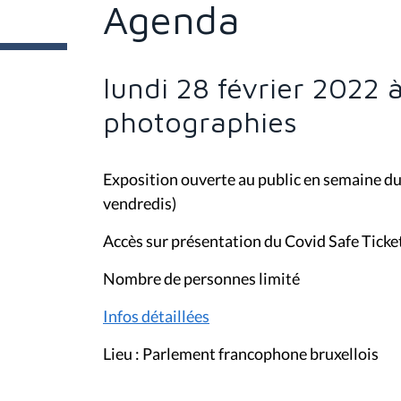
t
Agenda
e
s
i
c
i
lundi 28 février 2022 
:
photographies
Exposition ouverte au public en semaine du
vendredis)
Accès sur présentation du Covid Safe Ticke
Nombre de personnes limité
Infos détaillées
Lieu : Parlement francophone bruxellois