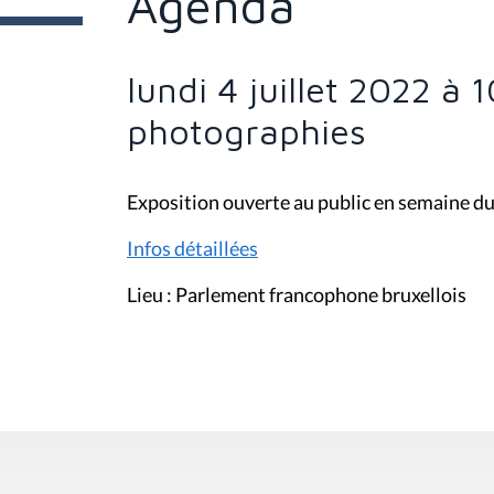
Agenda
e
s
i
c
i
lundi 4 juillet 2022 à 
:
photographies
Exposition ouverte au public en semaine du 
Infos détaillées
Lieu : Parlement francophone bruxellois