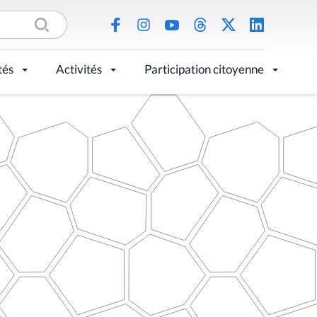
tés
Activités
Participation citoyenne