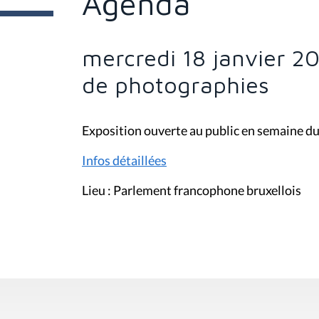
Agenda
e
s
i
c
i
mercredi 18 janvier 20
:
de photographies
Exposition ouverte au public en semaine du 
Infos détaillées
Lieu : Parlement francophone bruxellois