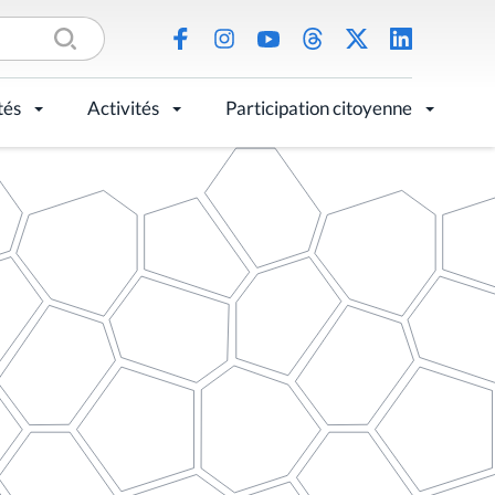
tés
Activités
Participation citoyenne