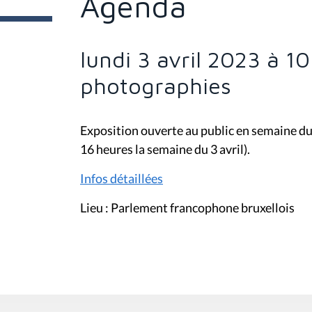
Agenda
e
s
i
c
i
lundi 3 avril 2023 à 1
:
photographies
Exposition ouverte au public en semaine du
16 heures la semaine du 3 avril).
Infos détaillées
Lieu : Parlement francophone bruxellois