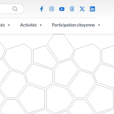
tés
Activités
Participation citoyenne