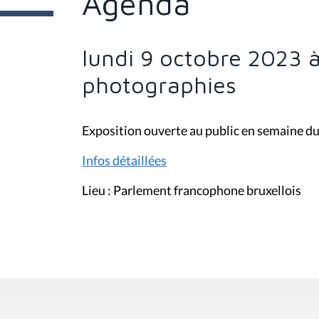
Agenda
e
s
i
c
i
lundi 9 octobre 2023 à
:
photographies
Exposition ouverte au public en semaine du
Infos détaillées
Lieu : Parlement francophone bruxellois