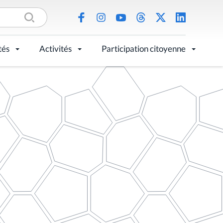
tés
Activités
Participation citoyenne