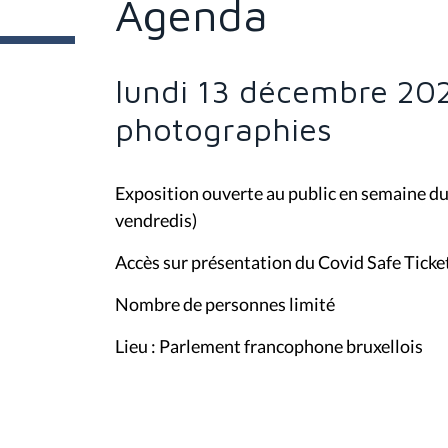
Agenda
e
s
i
c
i
lundi 13 décembre 202
:
photographies
Exposition ouverte au public en semaine d
vendredis)
Accès sur présentation du Covid Safe Ticke
Nombre de personnes limité
Lieu : Parlement francophone bruxellois