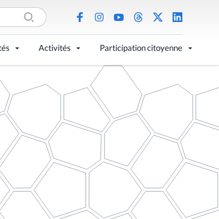
tés
Activités
Participation citoyenne