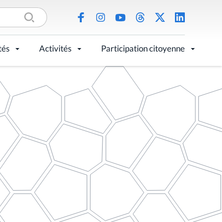
tés
Activités
Participation citoyenne