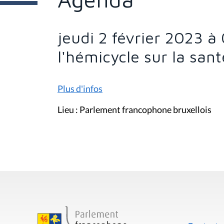
s
i
c
i
jeudi 2 février 2023 à
:
l'hémicycle sur la san
Plus d'infos
Lieu : Parlement francophone bruxellois