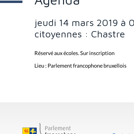
s
i
c
i
jeudi 14 mars 2019 à 
:
citoyennes : Chastre
Réservé aux écoles. Sur inscription
Lieu : Parlement francophone bruxellois