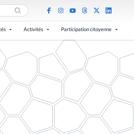
tés
Activités
Participation citoyenne