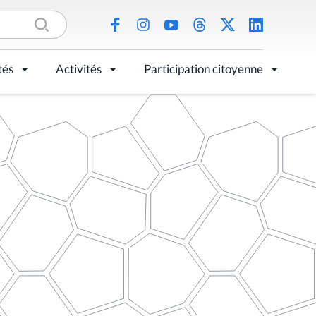
tés
Activités
Participation citoyenne