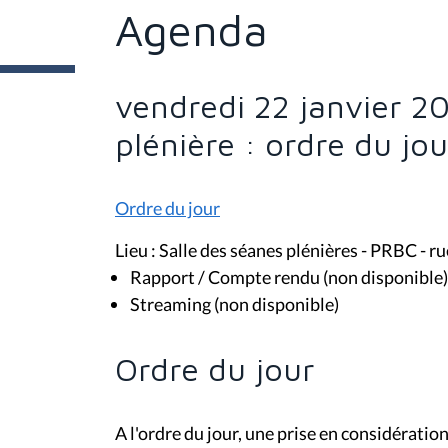
t
Agenda
e
s
i
c
i
vendredi 22 janvier 2
:
plénière : ordre du jo
Ordre du jour
Lieu : Salle des séanes plénières - PRBC - 
Rapport / Compte rendu (non disponible)
Streaming (non disponible)
Ordre du jour
A l'ordre du jour, une prise en considératio