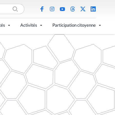
tés
Activités
Participation citoyenne