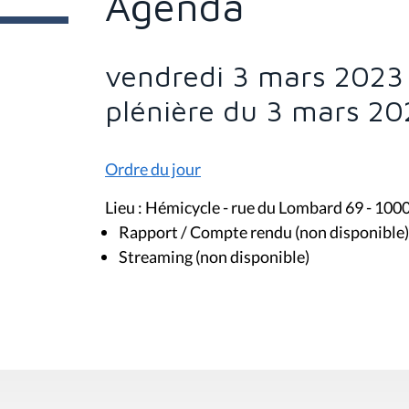
Agenda
e
s
i
c
i
vendredi 3 mars 2023
:
plénière du 3 mars 20
Ordre du jour
Lieu : Hémicycle - rue du Lombard 69 - 100
Rapport / Compte rendu (non disponible)
Streaming (non disponible)