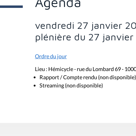
Agenda
e
s
i
c
i
vendredi 27 janvier 2
:
plénière du 27 janvie
Ordre du jour
Lieu : Hémicycle - rue du Lombard 69 - 100
Rapport / Compte rendu (non disponible)
Streaming (non disponible)