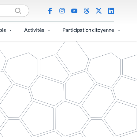
tés
Activités
Participation citoyenne