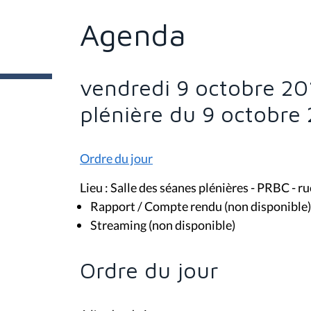
s
ê
t
Agenda
e
s
i
c
i
vendredi 9 octobre 20
:
plénière du 9 octobre
Ordre du jour
Lieu : Salle des séanes plénières - PRBC - 
Rapport / Compte rendu (non disponible)
Streaming (non disponible)
Ordre du jour