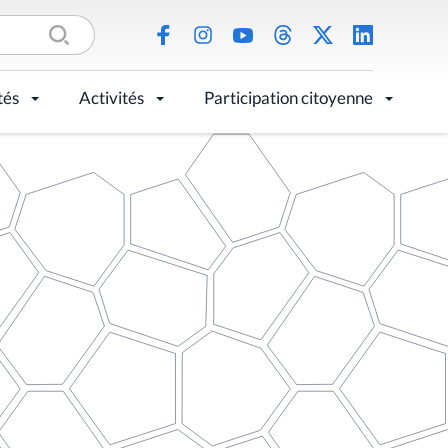
tés
Activités
Participation citoyenne