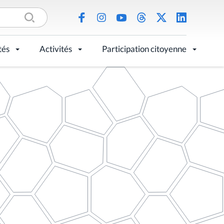
tés
Activités
Participation citoyenne