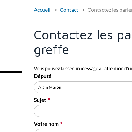
V
Accueil
Contact
Contactez les parle
o
u
s
ê
t
Contactez les pa
e
s
i
greffe
c
i
:
Vous pouvez laisser un message à l'attention d'un
Député
Sujet
Votre nom