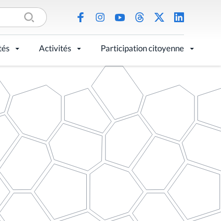
tés
Activités
Participation citoyenne