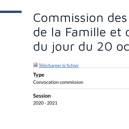
e
s
Commission des A
i
c
i
de la Famille et 
:
du jour du 20 o
Télécharger le fichier
Type
Convocation commission
Session
2020 - 2021