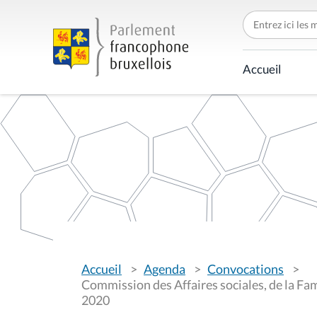
C
h
e
r
c
Accueil
h
e
r
p
a
r
V
Accueil
Agenda
Convocations
o
u
Commission des Affaires sociales, de la Fami
s
2020
ê
t