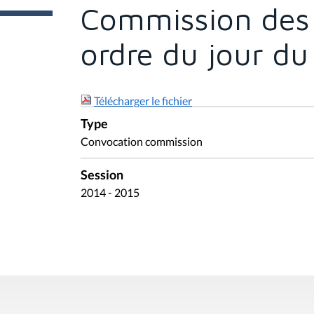
e
Commission des A
s
i
c
ordre du jour d
i
:
Télécharger le fichier
Type
Convocation commission
Session
2014 - 2015