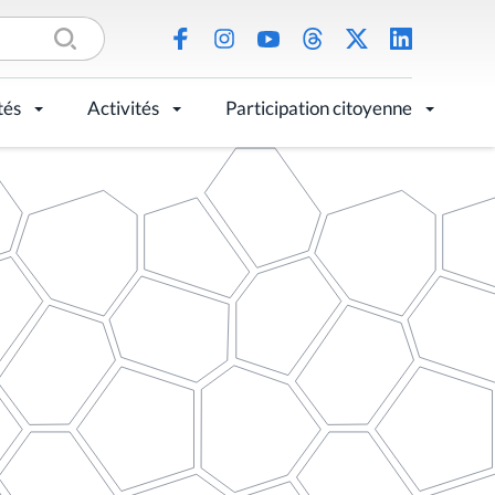
tés
Activités
Participation citoyenne