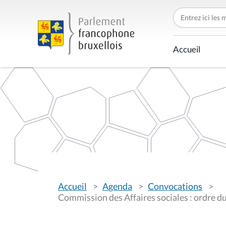
C
h
e
r
c
Accueil
h
e
r
p
a
r
V
Accueil
Agenda
Convocations
o
u
Commission des Affaires sociales : ordre d
s
ê
t