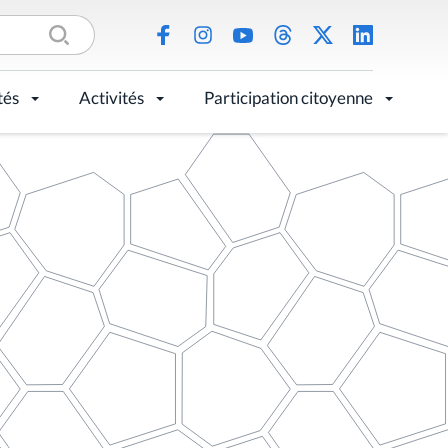
tés
Activités
Participation citoyenne