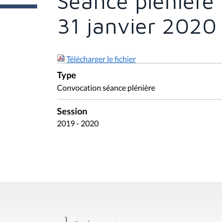
Séance plénière 
e
s
i
31 janvier 2020
c
i
:
Télécharger le fichier
Type
Convocation séance plénière
Session
2019 - 2020