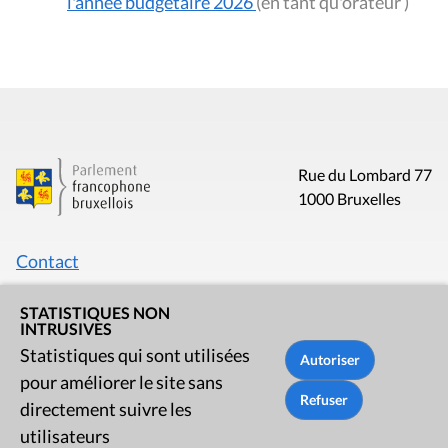
l'année budgétaire 2026
(en tant qu'orateur )
Rue du Lombard 77
1000 Bruxelles
Contact
Presse
STATISTIQUES NON
INTRUSIVES
Liens utiles
Statistiques qui sont utilisées
pour améliorer le site sans
directement suivre les
utilisateurs