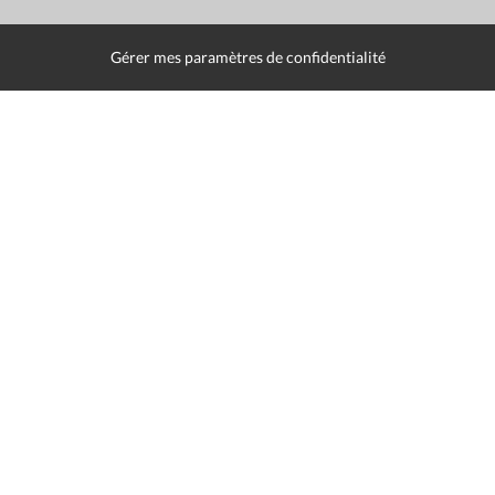
Gérer mes paramètres de confidentialité
Mentions légales
Politique de données
Déclaration d'accessibilité