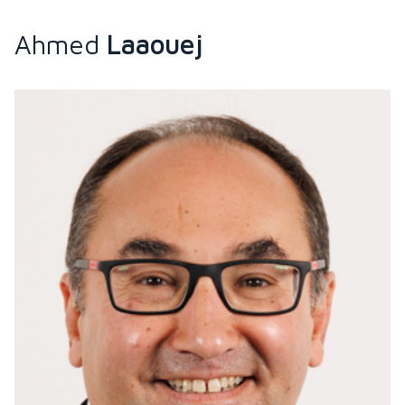
Ahmed
Laaouej