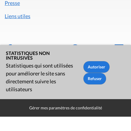
Presse
Liens utiles
STATISTIQUES NON
INTRUSIVES
Statistiques qui sont utilisées
pour améliorer le site sans
directement suivre les
utilisateurs
Mentions légales
Politique de données
Gérer mes paramètres de confidentialité
Déclaration d'accessibilité