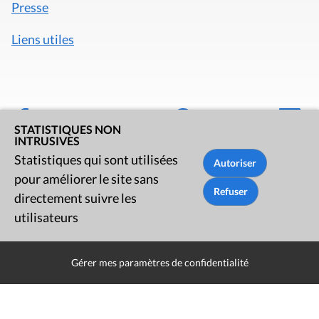
Presse
Liens utiles
STATISTIQUES NON
INTRUSIVES
Statistiques qui sont utilisées
pour améliorer le site sans
directement suivre les
utilisateurs
Mentions légales
Politique de données
Gérer mes paramètres de confidentialité
Déclaration d'accessibilité