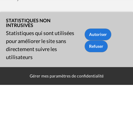
Contact
STATISTIQUES NON
INTRUSIVES
Presse
Statistiques qui sont utilisées
pour améliorer le site sans
Liens utiles
directement suivre les
utilisateurs
Gérer mes paramètres de confidentialité