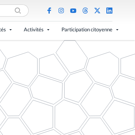
tés
Activités
Participation citoyenne