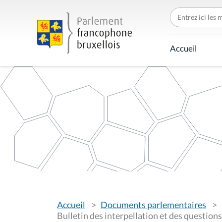
C
h
e
r
c
Accueil
h
e
r
p
a
r
V
Accueil
Documents parlementaires
o
u
Bulletin des interpellation et des questio