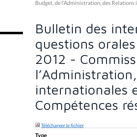
s
Budget, de l’Administration, des Relations
ê
t
e
s
Bulletin des inte
i
c
i
questions orales
:
2012 - Commiss
l’Administration
internationales 
Compétences rés
Télécharger le fichier
Type