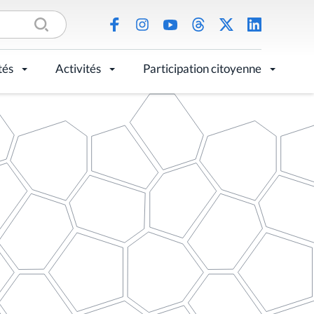
tés
Activités
Participation citoyenne