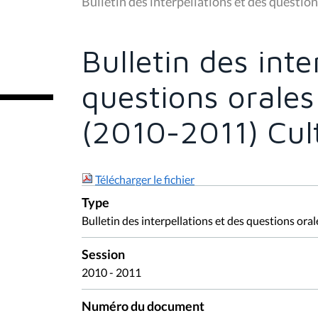
Bulletin des interpellations et des questio
s
ê
t
e
Bulletin des inte
s
i
c
questions orales
i
:
(2010-2011) Cul
Télécharger le fichier
Type
Bulletin des interpellations et des questions oral
Session
2010 - 2011
Numéro du document