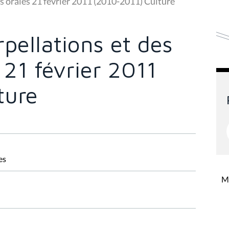
ns orales 21 février 2011 (2010-2011) Culture
rpellations et des
 21 février 2011
ture
es
Mi